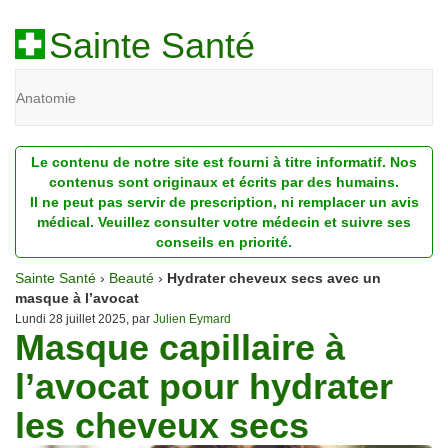
Sainte Santé
Anatomie
Beauté
Le contenu de notre site est fourni à titre informatif. Nos
Diagnostic
contenus sont originaux et écrits par des humains.
Il ne peut pas servir de prescription, ni remplacer un avis
Dossiers
médical. Veuillez consulter votre médecin et suivre ses
conseils en priorité.
Homéopathie
Sainte Santé
›
Beauté
›
Hydrater cheveux secs avec un
Nutrition
masque à l’avocat
Lundi 28 juillet 2025, par
Julien Eymard
Masque capillaire à
Pathologie
l’avocat pour hydrater
Psychologie
les cheveux secs
Recherches