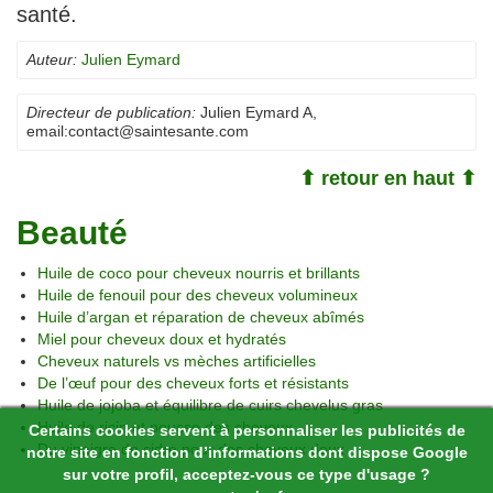
santé.
Auteur:
Julien Eymard
Directeur de publication:
Julien Eymard A
,
email:
contact@saintesante.com
⬆ retour en haut ⬆
Beauté
Huile de coco pour cheveux nourris et brillants
Huile de fenouil pour des cheveux volumineux
Huile d’argan et réparation de cheveux abîmés
Miel pour cheveux doux et hydratés
Cheveux naturels vs mèches artificielles
De l’œuf pour des cheveux forts et résistants
Huile de jojoba et équilibre de cuirs chevelus gras
Huile de ricin et pousse des cheveux
Certains cookies servent à personnaliser les publicités de
Du vinaigre de cidre pour des cheveux doux
notre site en fonction d’informations dont dispose Google
sur votre profil, acceptez-vous ce type d'usage ?