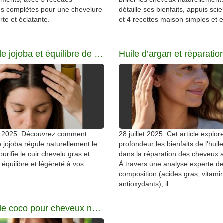
es complètes pour une chevelure
détaille ses bienfaits, appuis scie
rte et éclatante.
et 4 recettes maison simples et e
Huile de jojoba et équilibre de cuirs chevelus gras
et 2025: Découvrez comment
28 juillet 2025: Cet article explor
de jojoba régule naturellement le
profondeur les bienfaits de l’huil
urifie le cuir chevelu gras et
dans la réparation des cheveux 
équilibre et légèreté à vos
À travers une analyse experte d
.
composition (acides gras, vitami
antioxydants), il...
Huile de coco pour cheveux nourris et brillants