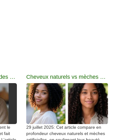
Du vinaigre de cidre pour des cheveux doux
Cheveux naturels vs mèches artificielles
ent le
29 juillet 2025: Cet article compare en
t fait
profondeur cheveux naturels et mèches
L’article
artificielles, en soulignant leur beauté,