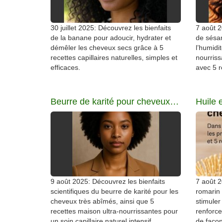
30 juillet 2025: Découvrez les bienfaits
7 août 
de la banane pour adoucir, hydrater et
de sésa
démêler les cheveux secs grâce à 5
l’humidi
recettes capillaires naturelles, simples et
nourrissa
efficaces.
avec 5 r
Beurre de karité pour cheveux abîmés
9 août 2025: Découvrez les bienfaits
7 août 2
scientifiques du beurre de karité pour les
romarin 
cheveux très abîmés, ainsi que 5
stimuler
recettes maison ultra-nourrissantes pour
renforce
un soin capillaire naturel intensif.
de façon