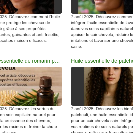
2025: Découvrez comment l’huile
7 août 2025: Découvrez commen
me protège les cheveux de
intégrer l’huile essentielle de la
té grâce à ses propriétés
dans vos soins capillaires nature
ntes, gainantes et anti-frisottis,
apaiser le cuir chevelu, réduire l
ecettes maison efficaces.
irritations et favoriser une cheve
saine.
Huile essentielle de romarin pour cheveux
025: Découvrez les vertus du
7 août 2025: Découvrez les bienf
en soin capillaire naturel pour
patchouli, une huile essentielle i
 la croissance des cheveux,
pour un cuir chevelu sain. Intégr
r les racines et freiner la chute
vos routines de soins naturels p
 efficace.
cheveux, grâce aux 5 recettes in