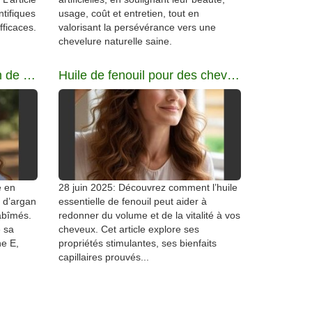
ntifiques
usage, coût et entretien, tout en
fficaces.
valorisant la persévérance vers une
chevelure naturelle saine.
Huile d’argan et réparation de cheveux abîmés
Huile de fenouil pour des cheveux volumineux
e en
28 juin 2025: Découvrez comment l’huile
e d’argan
essentielle de fenouil peut aider à
abîmés.
redonner du volume et de la vitalité à vos
e sa
cheveux. Cet article explore ses
ne E,
propriétés stimulantes, ses bienfaits
capillaires prouvés...