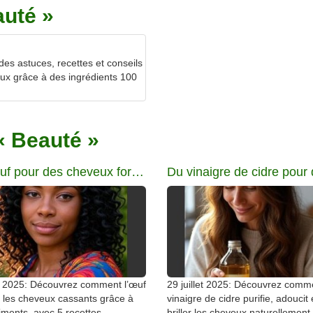
auté »
des astuces, recettes et conseils
eux grâce à des ingrédients 100
 « Beauté »
De l’œuf pour des cheveux forts et résistants
et 2025: Découvrez comment l’œuf
29 juillet 2025: Découvrez comm
 les cheveux cassants grâce à
vinaigre de cidre purifie, adoucit e
iments, avec 5 recettes
briller les cheveux naturellement. 