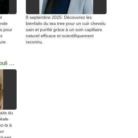
t
8 septembre 2025: Découvrez les
vande
bienfaits du tea tree pour un cuir chevelu
ls pour
sain et purifié grâce à un soin capillaire
es
naturel efficace et scientifiquement
lure
reconnu.
Huile essentielle de patchouli pour équilibrer le cuir chevelu
aits du
déale
ez-la à
our
cluses.