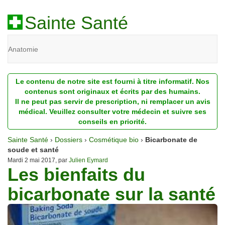
Sainte Santé
Anatomie
Beauté
Le contenu de notre site est fourni à titre informatif. Nos
Diagnostic
contenus sont originaux et écrits par des humains.
Il ne peut pas servir de prescription, ni remplacer un avis
Dossiers
médical. Veuillez consulter votre médecin et suivre ses
conseils en priorité.
Homéopathie
Sainte Santé
›
Dossiers
›
Cosmétique bio
›
Bicarbonate de
Nutrition
soude et santé
Mardi 2 mai 2017, par
Julien Eymard
Les bienfaits du
Pathologie
bicarbonate sur la santé
Psychologie
Recherches