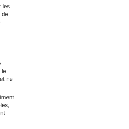
 les
n de
e
e
 le
 et ne
aiment
les,
nt