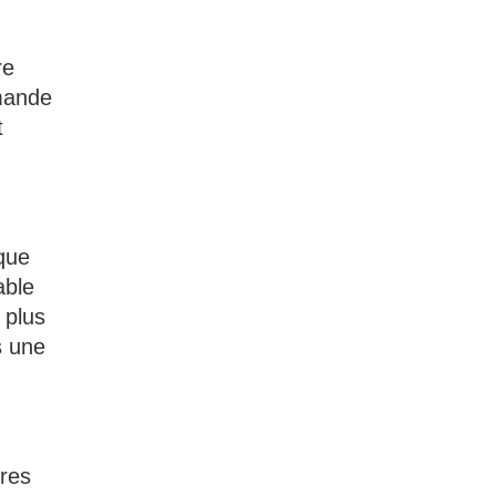
re
amande
t
sque
able
 plus
s une
ures