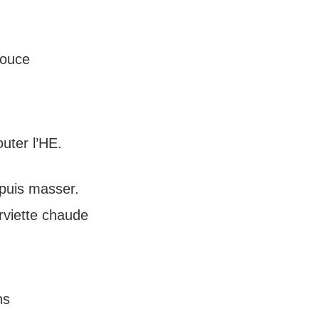
douce
outer l’HE.
 puis masser.
rviette chaude
ns