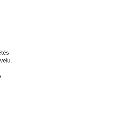
étés
velu.
s