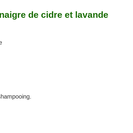
inaigre de cidre et lavande
e
 shampooing.