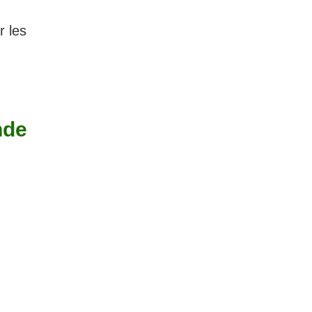
r les
nde