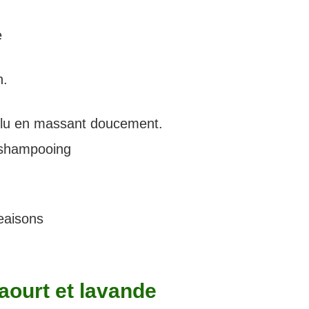
e
n.
velu en massant doucement.
 shampooing
eaisons
aourt et lavande