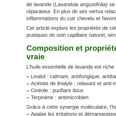
de lavande (Lavandula angustifolia) se
réparateur. En plus de ses vertus relax
inflammations du cuir chevelu et favor
Cet article explore les propriétés de ce
pratiques de soin capillaire naturel, si
Composition et propriété
vraie
L’huile essentielle de lavande est riche 
–
Linalol : calmant, antifongique, antib
–
Acétate de linalyle : relaxant et anti-
–
Cinéole : purifiant doux
–
Terpinène : antimicrobien
Grâce à cette synergie moléculaire, l’hu
–
Apaise les irritations et démangeaiso