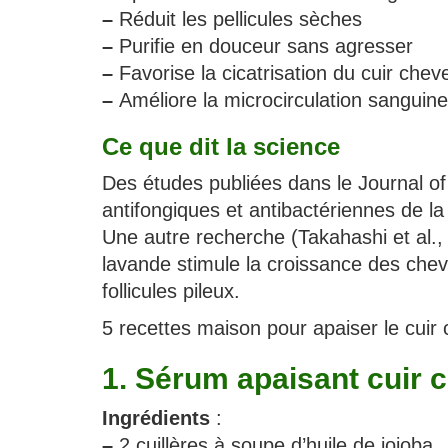
–
Réduit les pellicules sèches
–
Purifie en douceur sans agresser
–
Favorise la cicatrisation du cuir chevel
–
Améliore la microcirculation sanguine,
Ce que dit la science
Des études publiées dans le Journal of
antifongiques et antibactériennes de la 
Une autre recherche (Takahashi et al.
lavande stimule la croissance des chev
follicules pileux.
5 recettes maison pour apaiser le cuir 
1. Sérum apaisant cuir 
Ingrédients
:
–
2 cuillères à soupe d’huile de jojoba