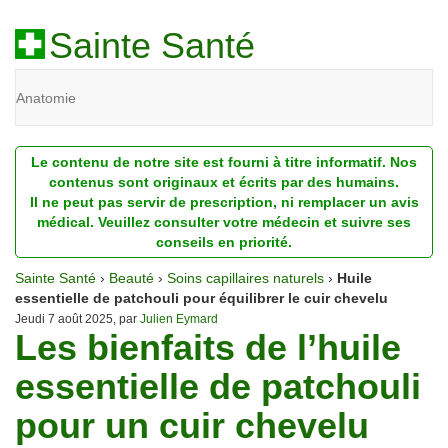
Sainte Santé
Anatomie
Beauté
Le contenu de notre site est fourni à titre informatif. Nos
Diagnostic
contenus sont originaux et écrits par des humains.
Il ne peut pas servir de prescription, ni remplacer un avis
Dossiers
médical. Veuillez consulter votre médecin et suivre ses
conseils en priorité.
Homéopathie
Sainte Santé
›
Beauté
›
Soins capillaires naturels
›
Huile
Nutrition
essentielle de patchouli pour équilibrer le cuir chevelu
Jeudi 7 août 2025, par
Julien Eymard
Les bienfaits de l’huile
Pathologie
essentielle de patchouli
Psychologie
pour un cuir chevelu
Recherches