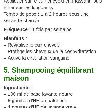
Appliquer sur le cuir chevelu en massant, puis
étirer sur les longueurs.
Temps de pose : 1 à 2 heures sous une
serviette chaude
Fréquence
: 1 fois par semaine
Bienfaits
:
–
Revitalise le cuir chevelu
–
Protège les cheveux de la déshydratation
–
Active la circulation sanguine
5. Shampooing équilibrant
maison
Ingrédients
:
–
100 ml de base lavante neutre
–
6 gouttes d’HE de patchouli
–
4 gouttes d’HE de lavande vraie