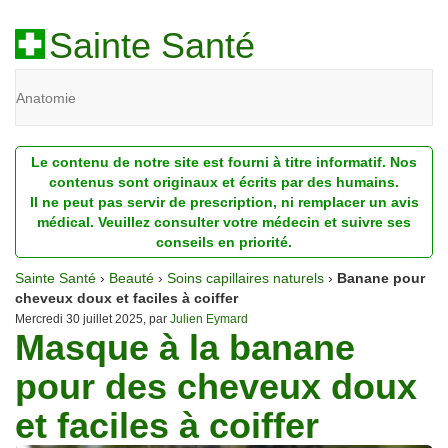
Sainte Santé
Anatomie
Beauté
Le contenu de notre site est fourni à titre informatif. Nos
Diagnostic
contenus sont originaux et écrits par des humains.
Il ne peut pas servir de prescription, ni remplacer un avis
Dossiers
médical. Veuillez consulter votre médecin et suivre ses
conseils en priorité.
Homéopathie
Sainte Santé
›
Beauté
›
Soins capillaires naturels
›
Banane pour
Nutrition
cheveux doux et faciles à coiffer
Mercredi 30 juillet 2025, par
Julien Eymard
Masque à la banane
Pathologie
pour des cheveux doux
Psychologie
et faciles à coiffer
Recherches