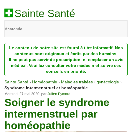
Sainte Santé
Anatomie
Beauté
Le contenu de notre site est fourni à titre informatif. Nos
Diagnostic
contenus sont originaux et écrits par des humains.
Il ne peut pas servir de prescription, ni remplacer un avis
Dossiers
médical. Veuillez consulter votre médecin et suivre ses
conseils en priorité.
Homéopathie
Sainte Santé
›
Homéopathie
›
Maladies traitées
›
gynécologie
›
Nutrition
Syndrome intermenstruel et homéopathie
Mercredi 27 mai 2020, par
Julien Eymard
Soigner le syndrome
Pathologie
intermenstruel par
Psychologie
homéopathie
Recherches