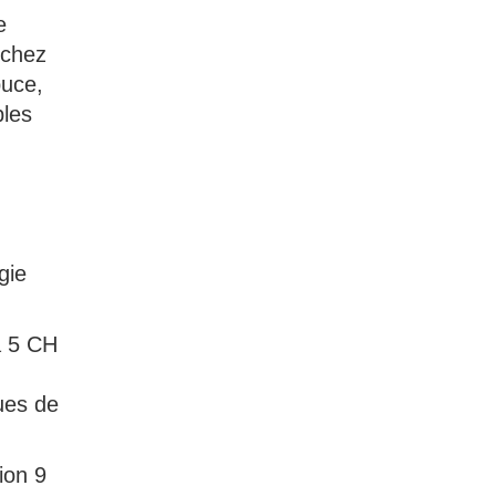
e
 chez
puce,
bles
gie
a 5 CH
ues de
ion 9