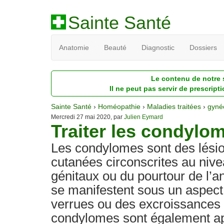
Sainte Santé
Anatomie
Beauté
Diagnostic
Dossiers
Le contenu de notre s
Il ne peut pas servir de prescript
Sainte Santé
›
Homéopathie
›
Maladies traitées
›
gyné
Mercredi 27 mai 2020, par
Julien Eymard
Traiter les condylo
Les condylomes sont des lési
cutanées circonscrites au niv
génitaux ou du pourtour de l’an
se manifestent sous un aspec
verrues ou des excroissances
condylomes sont également a