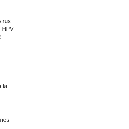
virus
es HPV
e
t
 la
anes