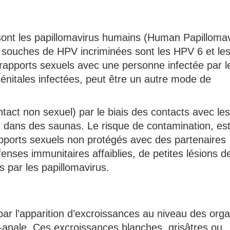
 sont les papillomavirus humains (Human Papilloma
s souches de HPV incriminées sont les HPV 6 et l
 rapports sexuels avec une personne infectée par l
génitales infectées, peut être un autre mode de
ntact non sexuel) par le biais des contacts avec les
 dans des saunas. Le risque de contamination, es
pports sexuels non protégés avec des partenaires
nses immunitaires affaiblies, de petites lésions de
s par les papillomavirus.
 par l’apparition d’excroissances au niveau des org
i-anale. Ces excroissances blanches, grisâtres ou