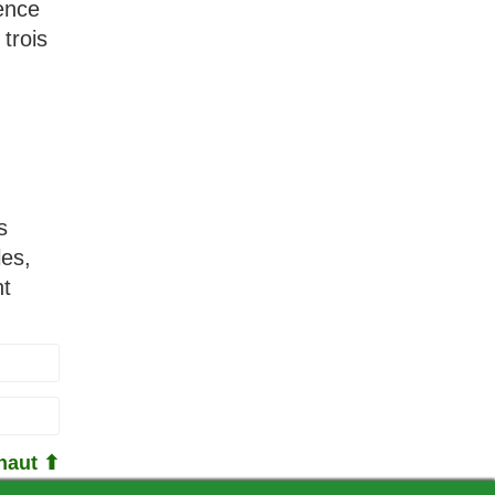
sence
trois
s
es,
nt
haut ⬆