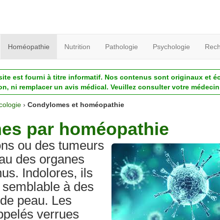
Homéopathie
Nutrition
Pathologie
Psychologie
Rech
ite est fourni à titre informatif. Nos contenus sont originaux et é
ion, ni remplacer un avis médical. Veuillez consulter votre médecin 
cologie
›
Condylomes et homéopathie
mes par homéopathie
ons ou des tumeurs
eau des organes
us. Indolores, ils
t semblable à des
 de peau. Les
ppelés verrues