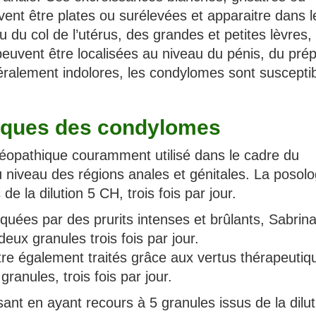
vent être plates ou surélevées et apparaitre dans l
u du col de l’utérus, des grandes et petites lèvres,
euvent être localisées au niveau du pénis, du pré
néralement indolores, les condylomes sont suscepti
iques des condylomes
éopathique couramment utilisé dans le cadre du
 niveau des régions anales et génitales. La posolo
e la dilution 5 CH, trois fois par jour.
quées par des prurits intenses et brûlants, Sabrin
eux granules trois fois par jour.
tre également traités grâce aux vertus thérapeutiq
ranules, trois fois par jour.
nt en ayant recours à 5 granules issus de la dilut