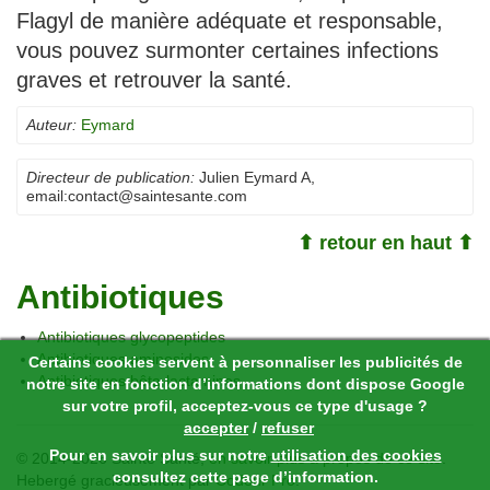
Flagyl de manière adéquate et responsable,
vous pouvez surmonter certaines infections
graves et retrouver la santé.
Auteur:
Eymard
Directeur de publication:
Julien Eymard A
,
email:
contact@saintesante.com
⬆ retour en haut ⬆
Antibiotiques
Antibiotiques glycopeptides
Antibiotiques aminosides
Certains cookies servent à personnaliser les publicités de
Antibiotiques bêta-lactamines
notre site en fonction d’informations dont dispose Google
sur votre profil, acceptez-vous ce type d'usage ?
accepter
/
refuser
Pour en savoir plus sur notre
utilisation des cookies
© 2014-2026 Sainte Santé,
en savoir plus à propos de ce site
.
consultez cette page d’information.
Hebergé gracieusement par
Codeur Pro
.