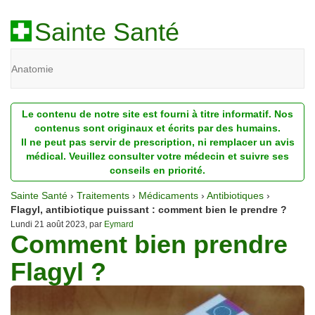
Sainte Santé
Anatomie
Beauté
Le contenu de notre site est fourni à titre informatif. Nos
Diagnostic
contenus sont originaux et écrits par des humains.
Il ne peut pas servir de prescription, ni remplacer un avis
Dossiers
médical. Veuillez consulter votre médecin et suivre ses
conseils en priorité.
Homéopathie
Sainte Santé
›
Traitements
›
Médicaments
›
Antibiotiques
›
Nutrition
Flagyl, antibiotique puissant : comment bien le prendre ?
Lundi 21 août 2023, par
Eymard
Comment bien prendre
Pathologie
Flagyl ?
Psychologie
Recherches