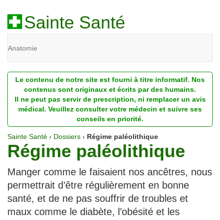
Sainte Santé
Anatomie
Beauté
Le contenu de notre site est fourni à titre informatif. Nos
Diagnostic
contenus sont originaux et écrits par des humains.
Il ne peut pas servir de prescription, ni remplacer un avis
Dossiers
médical. Veuillez consulter votre médecin et suivre ses
conseils en priorité.
Homéopathie
Sainte Santé
›
Dossiers
›
Régime paléolithique
Régime paléolithique
Nutrition
Pathologie
Manger comme le faisaient nos ancêtres, nous
permettrait d’être régulièrement en bonne
Psychologie
santé, et de ne pas souffrir de troubles et
Recherches
maux comme le diabète, l’obésité et les