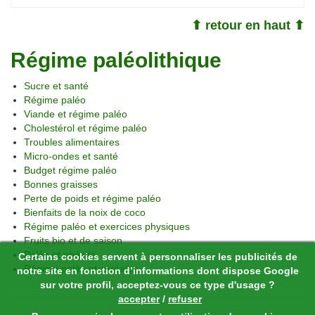
⬆ retour en haut ⬆
Régime paléolithique
Sucre et santé
Régime paléo
Viande et régime paléo
Cholestérol et régime paléo
Troubles alimentaires
Micro-ondes et santé
Budget régime paléo
Bonnes graisses
Perte de poids et régime paléo
Bienfaits de la noix de coco
Régime paléo et exercices physiques
Fruits bio et de saison
Paléo et obésité
Certains cookies servent à personnaliser les publicités de
Régime paléo et céréales
notre site en fonction d’informations dont dispose Google
sur votre profil, acceptez-vous ce type d'usage ?
accepter
/
refuser