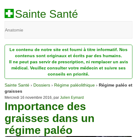
Sainte Santé
Anatomie
Beauté
Le contenu de notre site est fourni à titre informatif. Nos
Diagnostic
contenus sont originaux et écrits par des humains.
Il ne peut pas servir de prescription, ni remplacer un avis
Dossiers
médical. Veuillez consulter votre médecin et suivre ses
conseils en priorité.
Homéopathie
Sainte Santé
›
Dossiers
›
Régime paléolithique
›
Régime paléo et
Nutrition
graisses
Mercredi 16 novembre 2016, par
Julien Eymard
Importance des
Pathologie
graisses dans un
Psychologie
régime paléo
Recherches