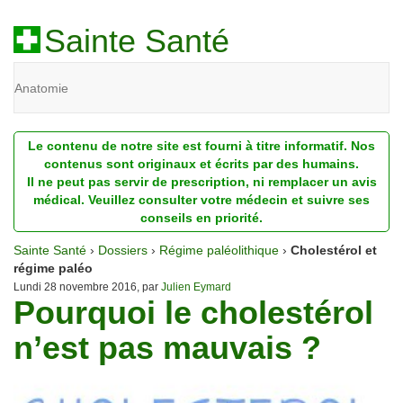
Sainte Santé
Anatomie
Beauté
Le contenu de notre site est fourni à titre informatif. Nos
Diagnostic
contenus sont originaux et écrits par des humains.
Il ne peut pas servir de prescription, ni remplacer un avis
Dossiers
médical. Veuillez consulter votre médecin et suivre ses
conseils en priorité.
Homéopathie
Sainte Santé
›
Dossiers
›
Régime paléolithique
›
Cholestérol et
Nutrition
régime paléo
Lundi 28 novembre 2016, par
Julien Eymard
Pourquoi le cholestérol
Pathologie
n’est pas mauvais ?
Psychologie
Recherches