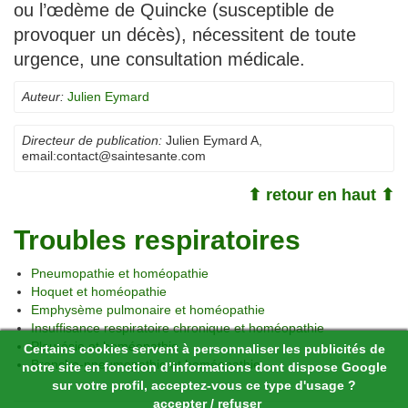
ou l’œdème de Quincke (susceptible de
provoquer un décès), nécessitent de toute
urgence, une consultation médicale.
Auteur:
Julien Eymard
Directeur de publication:
Julien Eymard A
,
email:
contact@saintesante.com
⬆ retour en haut ⬆
Troubles respiratoires
Pneumopathie et homéopathie
Hoquet et homéopathie
Emphysème pulmonaire et homéopathie
Insuffisance respiratoire chronique et homéopathie
Pleurésie et homéopathie
Certains cookies servent à personnaliser les publicités de
Broncho-pneumopathie et homéopathie
notre site en fonction d’informations dont dispose Google
sur votre profil, acceptez-vous ce type d'usage ?
accepter
/
refuser