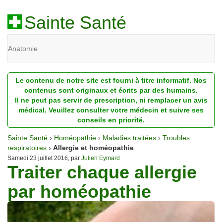
Sainte Santé
Anatomie
Beauté
Le contenu de notre site est fourni à titre informatif. Nos
Diagnostic
contenus sont originaux et écrits par des humains.
Il ne peut pas servir de prescription, ni remplacer un avis
Dossiers
médical. Veuillez consulter votre médecin et suivre ses
conseils en priorité.
Homéopathie
Sainte Santé
›
Homéopathie
›
Maladies traitées
›
Troubles
Nutrition
respiratoires
›
Allergie et homéopathie
Samedi 23 juillet 2016, par
Julien Eymard
Traiter chaque allergie
Pathologie
par homéopathie
Psychologie
Recherches