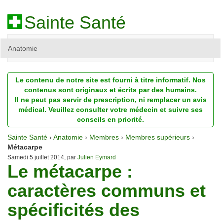
Sainte Santé
Anatomie
Beauté
Le contenu de notre site est fourni à titre informatif. Nos
Diagnostic
contenus sont originaux et écrits par des humains.
Il ne peut pas servir de prescription, ni remplacer un avis
Dossiers
médical. Veuillez consulter votre médecin et suivre ses
conseils en priorité.
Homéopathie
Sainte Santé
›
Anatomie
›
Membres
›
Membres supérieurs
›
Nutrition
Métacarpe
Samedi 5 juillet 2014, par
Julien Eymard
Le métacarpe :
Pathologie
caractères communs et
Psychologie
spécificités des
Recherches