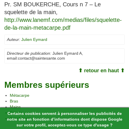
Pr. SM BOUKERCHE, Cours n 7 – Le
squelette de la main,
http://www.lanemf.com/medias/files/squelette-
de-la-main-metacarpe.pdf
Auteur:
Julien Eymard
Directeur de publication:
Julien Eymard A
,
email:
contact@saintesante.com
⬆ retour en haut ⬆
Membres supérieurs
Métacarpe
Bras
Mains
Epaule
Certains cookies servent à personnaliser les publicités de
Avant-bras
notre site en fonction d’informations dont dispose Google
sur votre profil, acceptez-vous ce type d'usage ?