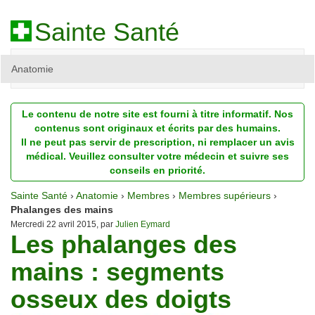
Sainte Santé
Anatomie
Beauté
Le contenu de notre site est fourni à titre informatif. Nos
Diagnostic
contenus sont originaux et écrits par des humains.
Il ne peut pas servir de prescription, ni remplacer un avis
Dossiers
médical. Veuillez consulter votre médecin et suivre ses
conseils en priorité.
Homéopathie
Sainte Santé
›
Anatomie
›
Membres
›
Membres supérieurs
›
Nutrition
Phalanges des mains
Mercredi 22 avril 2015, par
Julien Eymard
Les phalanges des
Pathologie
mains : segments
Psychologie
osseux des doigts
Recherches