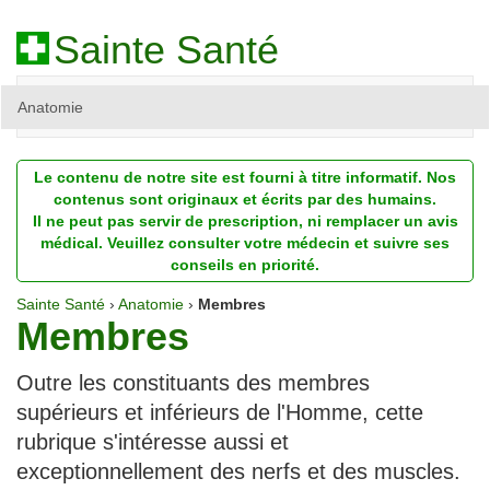
Sainte Santé
Anatomie
Beauté
Le contenu de notre site est fourni à titre informatif. Nos
Diagnostic
contenus sont originaux et écrits par des humains.
Il ne peut pas servir de prescription, ni remplacer un avis
Dossiers
médical. Veuillez consulter votre médecin et suivre ses
conseils en priorité.
Homéopathie
Sainte Santé
›
Anatomie
›
Membres
Membres
Nutrition
Pathologie
Outre les constituants des membres
supérieurs et inférieurs de l'Homme, cette
Psychologie
rubrique s'intéresse aussi et
Recherches
exceptionnellement des nerfs et des muscles.