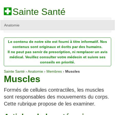
Sainte Santé
Anatomie
Beauté
Le contenu de notre site est fourni à titre informatif. Nos
Diagnostic
contenus sont originaux et écrits par des humains.
Il ne peut pas servir de prescription, ni remplacer un avis
Dossiers
médical. Veuillez consulter votre médecin et suivre ses
conseils en priorité.
Homéopathie
Sainte Santé
›
Anatomie
›
Membres
›
Muscles
Muscles
Nutrition
Pathologie
Formés de cellules contractiles, les muscles
sont responsables des mouvements du corps.
Psychologie
Cette rubrique propose de les examiner.
Recherches