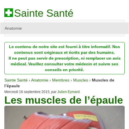
Sainte Santé
Anatomie
Beauté
Le contenu de notre site est fourni à titre informatif. Nos
Diagnostic
contenus sont originaux et écrits par des humains.
Il ne peut pas servir de prescription, ni remplacer un avis
Dossiers
médical. Veuillez consulter votre médecin et suivre ses
conseils en priorité.
Homéopathie
Sainte Santé
›
Anatomie
›
Membres
›
Muscles
›
Muscles de
Nutrition
l’épaule
Mercredi 16 septembre 2015, par
Julien Eymard
Les muscles de l’épaule
Pathologie
Psychologie
Recherches