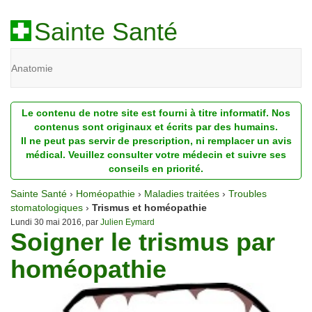
Sainte Santé
Anatomie
Beauté
Le contenu de notre site est fourni à titre informatif. Nos
Diagnostic
contenus sont originaux et écrits par des humains.
Il ne peut pas servir de prescription, ni remplacer un avis
Dossiers
médical. Veuillez consulter votre médecin et suivre ses
conseils en priorité.
Homéopathie
Sainte Santé
›
Homéopathie
›
Maladies traitées
›
Troubles
Nutrition
stomatologiques
›
Trismus et homéopathie
Lundi 30 mai 2016, par
Julien Eymard
Soigner le trismus par
Pathologie
homéopathie
Psychologie
Recherches