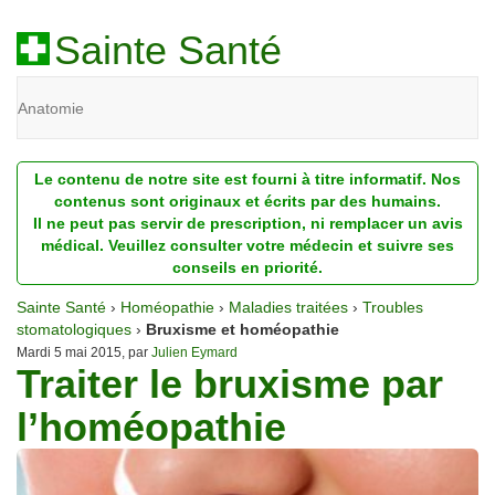
Sainte Santé
Anatomie
Beauté
Le contenu de notre site est fourni à titre informatif. Nos
Diagnostic
contenus sont originaux et écrits par des humains.
Il ne peut pas servir de prescription, ni remplacer un avis
Dossiers
médical. Veuillez consulter votre médecin et suivre ses
conseils en priorité.
Homéopathie
Sainte Santé
›
Homéopathie
›
Maladies traitées
›
Troubles
Nutrition
stomatologiques
›
Bruxisme et homéopathie
Mardi 5 mai 2015, par
Julien Eymard
Traiter le bruxisme par
Pathologie
l’homéopathie
Psychologie
Recherches