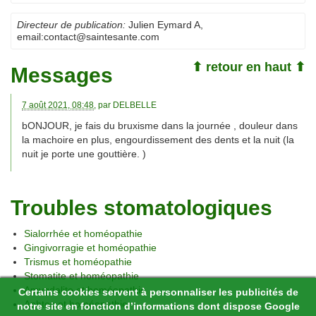
Directeur de publication:
Julien Eymard A
,
email:
contact@saintesante.com
⬆ retour en haut ⬆
Messages
7 août 2021, 08:48
, par
DELBELLE
bONJOUR, je fais du bruxisme dans la journée , douleur dans
la machoire en plus, engourdissement des dents et la nuit (la
nuit je porte une gouttière. )
Troubles stomatologiques
Sialorrhée et homéopathie
Gingivorragie et homéopathie
Trismus et homéopathie
Stomatite et homéopathie
Amygdalite et homéopathie
Certains cookies servent à personnaliser les publicités de
Aphtes et homéopathie
notre site en fonction d’informations dont dispose Google