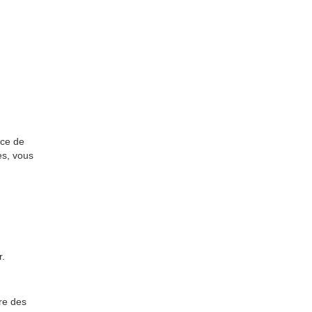
nce de
es, vous
r.
ire des