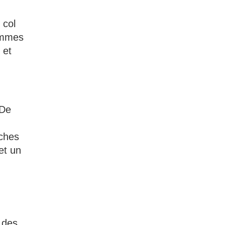
 col
femmes
 et
 De
nches
et un
 des