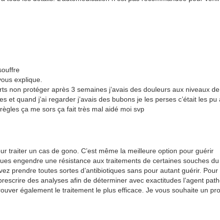
souffre
 vous explique.
orts non protéger après 3 semaines j’avais des douleurs aux niveaux d
res et quand j’ai regarder j’avais des bubons je les perses c’était les pu
 règles ça me sors ça fait très mal aidé moi svp
our traiter un cas de gono. C’est même la meilleure option pour guérir
iques engendre une résistance aux traitements de certaines souches du
ez prendre toutes sortes d’antibiotiques sans pour autant guérir. Pour
 prescrire des analyses afin de déterminer avec exactitudes l’agent pa
rouver également le traitement le plus efficace. Je vous souhaite un pr