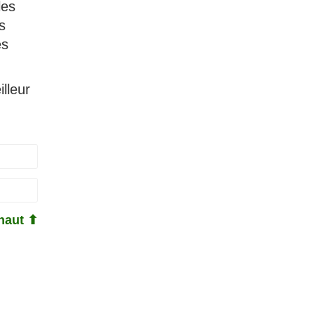
les
s
es
lleur
haut ⬆