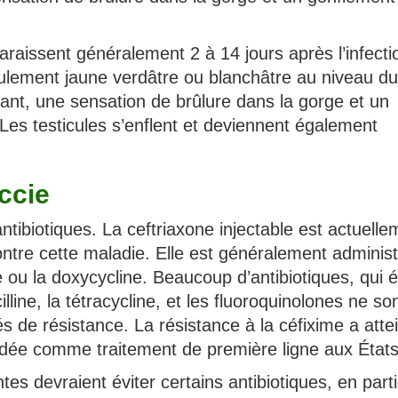
issent généralement 2 à 14 jours après l’infecti
ement jaune verdâtre ou blanchâtre au niveau du
nant, une sensation de brûlure dans la gorge et un
Les testicules s’enflent et deviennent également
ccie
tibiotiques. La ceftriaxone injectable est actuelle
contre cette maladie. Elle est généralement adminis
e ou la doxycycline. Beaucoup d’antibiotiques, qui é
lline, la tétracycline, et les fluoroquinolones ne so
de résistance. La résistance à la céfixime a attei
andée comme traitement de première ligne aux États
s devraient éviter certains antibiotiques, en partic