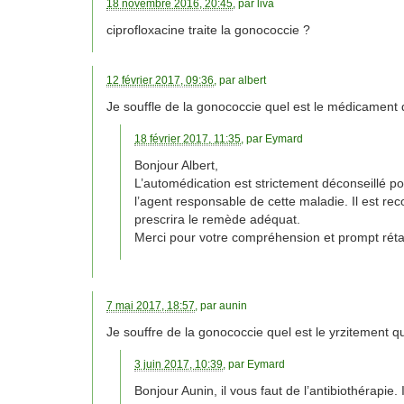
18 novembre 2016, 20:45
, par
liva
ciprofloxacine traite la gonococcie ?
12 février 2017, 09:36
, par
albert
Je souffle de la gonococcie quel est le médicament 
18 février 2017, 11:35
, par
Eymard
Bonjour Albert,
L’automédication est strictement déconseillé p
l’agent responsable de cette maladie. Il est 
prescrira le remède adéquat.
Merci pour votre compréhension et prompt réta
7 mai 2017, 18:57
, par
aunin
Je souffre de la gonococcie quel est le yrzitement que
3 juin 2017, 10:39
, par
Eymard
Bonjour Aunin, il vous faut de l’antibiothérapie