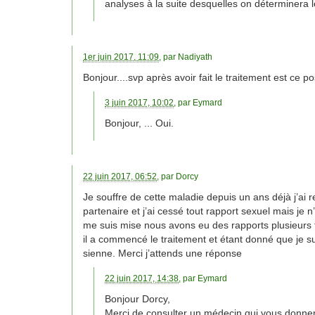
analyses à la suite desquelles on déterminera 
1er juin 2017, 11:09
, par
Nadiyath
Bonjour....svp après avoir fait le traitement est ce p
3 juin 2017, 10:02
, par
Eymard
Bonjour, ... Oui.
22 juin 2017, 06:52
, par
Dorcy
Je souffre de cette maladie depuis un ans déjà j’ai re
partenaire et j’ai cessé tout rapport sexuel mais je n
me suis mise nous avons eu des rapports plusieurs foi
il a commencé le traitement et étant donné que je s
sienne. Merci j’attends une réponse
22 juin 2017, 14:38
, par
Eymard
Bonjour Dorcy,
Merci de consulter un médecin qui vous donner