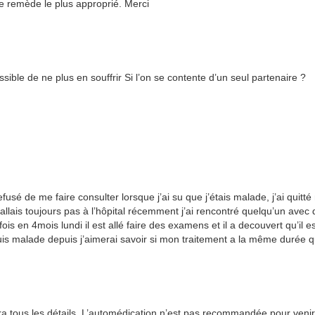
le remède le plus approprié. Merci
ossible de ne plus en souffrir Si l’on se contente d’un seul partenaire ?
fusé de me faire consulter lorsque j’ai su que j’étais malade, j’ai quitt
’allais toujours pas à l’hôpital récemment j’ai rencontré quelqu’un avec q
s en 4mois lundi il est allé faire des examens et il a decouvert qu’il est
uis malade depuis j’aimerai savoir si mon traitement a la même durée q
a tous les détails. L’automédication n’est pas recommandée pour venir