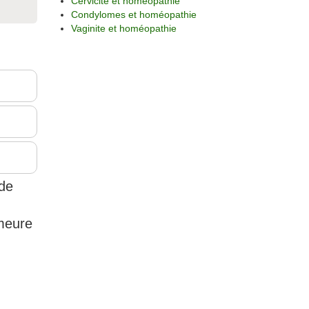
Cervicite et homéopathie
Condylomes et homéopathie
Vaginite et homéopathie
 de
emeure