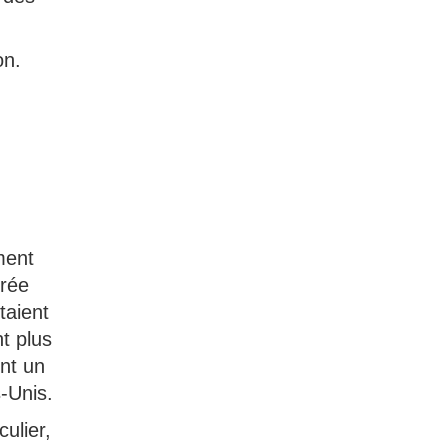
on.
ment
trée
taient
nt plus
nt un
-Unis.
ulier,