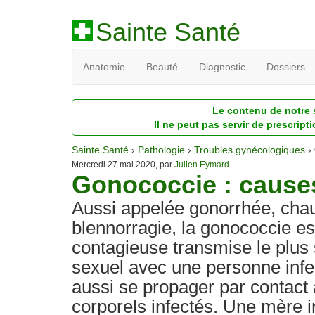
Sainte Santé
Anatomie
Beauté
Diagnostic
Dossiers
Le contenu de notre s
Il ne peut pas servir de prescript
Sainte Santé
›
Pathologie
›
Troubles gynécologiques
›
Mercredi 27 mai 2020, par
Julien Eymard
Gonococcie : cause
Aussi appelée gonorrhée, cha
blennorragie, la gonococcie e
contagieuse transmise le plus
sexuel avec une personne infe
aussi se propager par contact 
corporels infectés. Une mère i