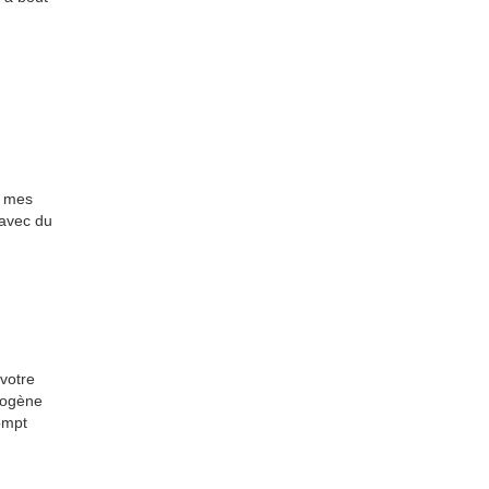
e mes
 avec du
 votre
thogène
ompt