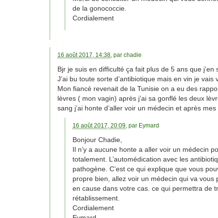
de la gonococcie.
Cordialement
16 août 2017, 14:38
, par
chadie
Bjr je suis en difficulté ça fait plus de 5 ans que j’en 
J’ai bu toute sorte d’antibiotique mais en vin je vais
Mon fiancé revenait de la Tunisie on a eu des rapp
lèvres ( mon vagin) après j’ai sa gonflé les deux lèv
sang j’ai honte d’aller voir un médecin et après mes
16 août 2017, 20:09
, par
Eymard
Bonjour Chadie,
Il n’y a aucune honte a aller voir un médecin p
totalement. L’automédication avec les antibiot
pathogène. C’est ce qui explique que vous pouv
propre bien, allez voir un médecin qui va vous
en cause dans votre cas. ce qui permettra de t
rétablissement.
Cordialement
Eymard