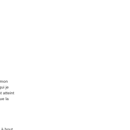
é mon
ui je
 atteint
ue la
 à bout