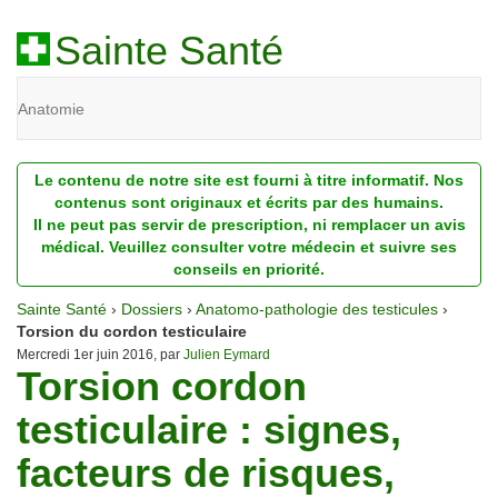
Sainte Santé
Anatomie
Beauté
Le contenu de notre site est fourni à titre informatif. Nos
Diagnostic
contenus sont originaux et écrits par des humains.
Il ne peut pas servir de prescription, ni remplacer un avis
Dossiers
médical. Veuillez consulter votre médecin et suivre ses
conseils en priorité.
Homéopathie
Sainte Santé
›
Dossiers
›
Anatomo-pathologie des testicules
›
Nutrition
Torsion du cordon testiculaire
Mercredi 1er juin 2016, par
Julien Eymard
Torsion cordon
Pathologie
testiculaire : signes,
Psychologie
facteurs de risques,
Recherches