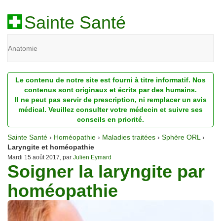
Sainte Santé
Anatomie
Beauté
Le contenu de notre site est fourni à titre informatif. Nos
Diagnostic
contenus sont originaux et écrits par des humains.
Il ne peut pas servir de prescription, ni remplacer un avis
Dossiers
médical. Veuillez consulter votre médecin et suivre ses
conseils en priorité.
Homéopathie
Sainte Santé
›
Homéopathie
›
Maladies traitées
›
Sphère ORL
›
Nutrition
Laryngite et homéopathie
Mardi 15 août 2017, par
Julien Eymard
Soigner la laryngite par
Pathologie
homéopathie
Psychologie
Recherches