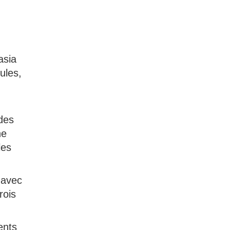
asia
ules,
des
ne
les
 avec
rois
ents