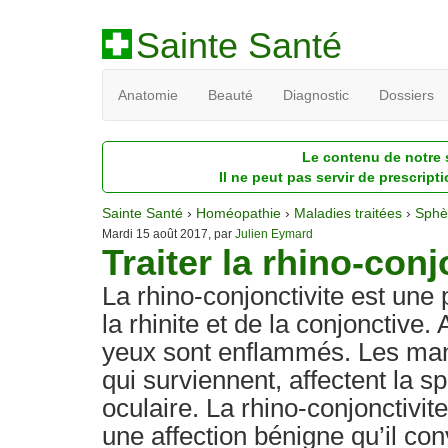
Sainte Santé
Anatomie
Beauté
Diagnostic
Dossiers
Le contenu de notre s
Il ne peut pas servir de prescript
Sainte Santé
›
Homéopathie
›
Maladies traitées
›
Sphè
Mardi 15 août 2017, par
Julien Eymard
Traiter la rhino-con
La rhino-conjonctivite est une
la rhinite et de la conjonctive. 
yeux sont enflammés. Les mani
qui surviennent, affectent la s
oculaire. La rhino-conjonctivite
une affection bénigne qu’il conv