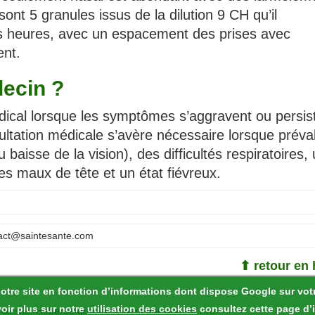
sont 5 granules issus de la dilution 9 CH qu’il
les heures, avec un espacement des prises avec
ent.
ecin ?
médical lorsque les symptômes s’aggravent ou persis
ultation médicale s’avère nécessaire lorsque préva
u baisse de la vision), des difficultés respiratoires,
s maux de tête et un état fiévreux.
act@saintesante.com
⬆ retour en 
notre site en fonction d’informations dont dispose Google sur vot
oir plus sur notre
utilisation des cookies
consultez cette page d’
ce site
.
Hebergé gracieusement par
Codeur Pro
.