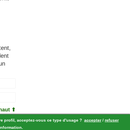
tent,
lent
 un
haut ⬆
re profil, acceptez-vous ce type d'usage ?
accepter
/
refuser
information.