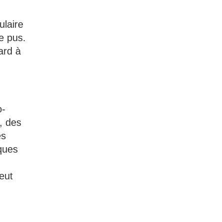
ulaire
e pus.
ard à
o-
s, des
es
iques
eut