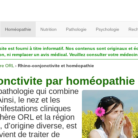
Homéopathie
Nutrition
Pathologie
Psychologie
Rech
ite est fourni à titre informatif. Nos contenus sont originaux et é
ion, ni remplacer un avis médical. Veuillez consulter votre médecin 
re ORL
›
Rhino-conjonctivite et homéopathie
jonctivite par homéopathie
 pathologie qui combine
Ainsi, le nez et les
festations cliniques
phère ORL et la région
, d’origine diverse, est
ient de traiter de