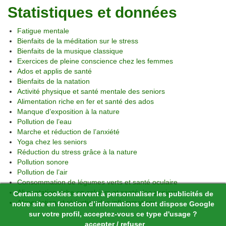
Statistiques et données
Fatigue mentale
Bienfaits de la méditation sur le stress
Bienfaits de la musique classique
Exercices de pleine conscience chez les femmes
Ados et applis de santé
Bienfaits de la natation
Activité physique et santé mentale des seniors
Alimentation riche en fer et santé des ados
Manque d’exposition à la nature
Pollution de l’eau
Marche et réduction de l’anxiété
Yoga chez les seniors
Réduction du stress grâce à la nature
Pollution sonore
Pollution de l’air
Consommation de légumes verts et santé oculaire
Alimentation riche en calcium et santé des seniors
Certains cookies servent à personnaliser les publicités de
Alimentation et réduction des inflammations
notre site en fonction d’informations dont dispose Google
sur votre profil, acceptez-vous ce type d'usage ?
accepter
/
refuser