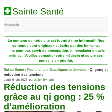
Sainte Santé
Anatomie
Beauté
Le contenu de notre site est fourni à titre informatif. Nos
Diagnostic
contenus sont originaux et écrits par des humains.
Il ne peut pas servir de prescription, ni remplacer un avis
Dossiers
médical. Veuillez consulter votre médecin et suivre ses
conseils en priorité.
Homéopathie
Sainte Santé
›
Recherches
›
Statistiques et données
›
Qi gong et
Nutrition
réduction des tensions
Lundi 9 juin 2025, par
Julien Eymard
Réduction des tensions
Pathologie
grâce au qi gong : 25 %
Psychologie
d’amélioration
Recherches