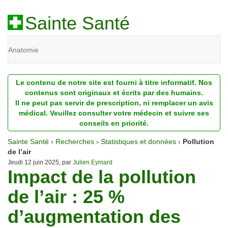
Sainte Santé
Anatomie
Beauté
Le contenu de notre site est fourni à titre informatif. Nos
Diagnostic
contenus sont originaux et écrits par des humains.
Il ne peut pas servir de prescription, ni remplacer un avis
Dossiers
médical. Veuillez consulter votre médecin et suivre ses
conseils en priorité.
Homéopathie
Sainte Santé
›
Recherches
›
Statistiques et données
›
Pollution
Nutrition
de l’air
Jeudi 12 juin 2025, par
Julien Eymard
Impact de la pollution
Pathologie
de l’air : 25 %
Psychologie
d’augmentation des
Recherches