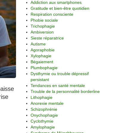
Addiction aux smartphones
Gratitude et bien-être quotidien
Respiration consciente
Phobie sociale
Trichophagie
Ambiversion
Sieste réparatrice
Autisme
Agoraphobie
Xylophagie
Bégaiement
Plumbophagie
Dysthymie ou trouble dépressif
persistant
Tendances en santé mentale
baisse
Trouble de la personnalité borderline
rise
Lithophagie
Anorexie mentale
Schizophrénie
Onychophagie
Cyclothymie
Amylophagie