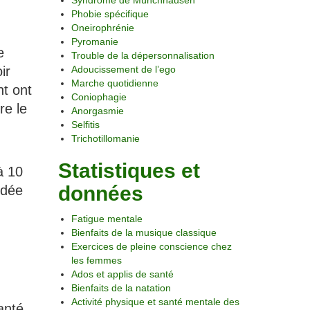
Syndrome de Münchhausen
Phobie spécifique
Oneirophrénie
Pyromanie
e
Trouble de la dépersonnalisation
ir
Adoucissement de l’ego
Marche quotidienne
nt ont
Coniophagie
re le
Anorgasmie
Selfitis
Trichotillomanie
Statistiques et
à 10
données
idée
Fatigue mentale
Bienfaits de la musique classique
Exercices de pleine conscience chez
les femmes
Ados et applis de santé
Bienfaits de la natation
Activité physique et santé mentale des
anté