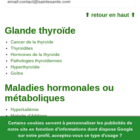
email:
contact@saintesante.com
⬆ retour en haut ⬆
Glande thyroïde
Cancer de la thyroïde
Thyroïdites
Hormones de la thyroïde
Pathologies thyroïdiennes
Hyperthyroïdie
Goître
Maladies hormonales ou
métaboliques
Hyperkaliémie
Maladie d’Addison
Syndrome de Cushing
Certains cookies servent à personnaliser les publicités de
Hypokaliémie
notre site en fonction d’informations dont dispose Google
sur votre profil, acceptez-vous ce type d'usage ?