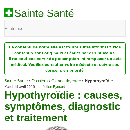
Sainte Santé
Anatomie
Beauté
Le contenu de notre site est fourni à titre informatif. Nos
Diagnostic
contenus sont originaux et écrits par des humains.
Il ne peut pas servir de prescription, ni remplacer un avis
Dossiers
médical. Veuillez consulter votre médecin et suivre ses
conseils en priorité.
Homéopathie
Sainte Santé
›
Dossiers
›
Glande thyroïde
›
Hypothyroïdie
Nutrition
Mardi 19 avril 2016, par
Julien Eymard
Hypothyroïdie : causes,
Pathologie
symptômes, diagnostic
Psychologie
et traitement
Recherches