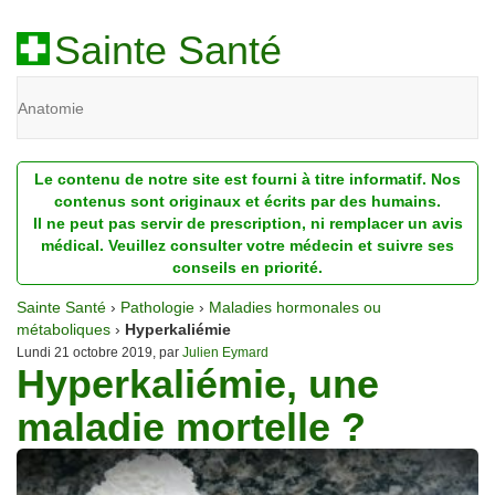
Sainte Santé
Anatomie
Beauté
Le contenu de notre site est fourni à titre informatif. Nos
Diagnostic
contenus sont originaux et écrits par des humains.
Il ne peut pas servir de prescription, ni remplacer un avis
Dossiers
médical. Veuillez consulter votre médecin et suivre ses
conseils en priorité.
Homéopathie
Sainte Santé
›
Pathologie
›
Maladies hormonales ou
Nutrition
métaboliques
›
Hyperkaliémie
Lundi 21 octobre 2019, par
Julien Eymard
Hyperkaliémie, une
Pathologie
maladie mortelle ?
Psychologie
Recherches