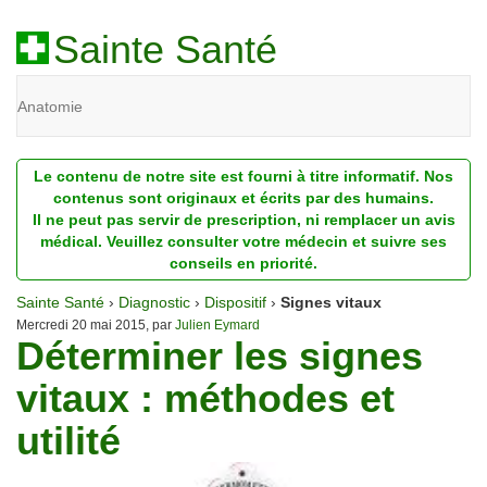
Sainte Santé
Anatomie
Beauté
Le contenu de notre site est fourni à titre informatif. Nos
Diagnostic
contenus sont originaux et écrits par des humains.
Il ne peut pas servir de prescription, ni remplacer un avis
Dossiers
médical. Veuillez consulter votre médecin et suivre ses
conseils en priorité.
Homéopathie
Sainte Santé
›
Diagnostic
›
Dispositif
›
Signes vitaux
Nutrition
Mercredi 20 mai 2015, par
Julien Eymard
Déterminer les signes
Pathologie
vitaux : méthodes et
Psychologie
utilité
Recherches