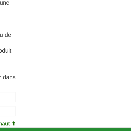
 une
au de
oduit
ur dans
haut ⬆