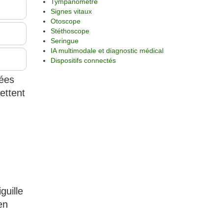
Tympanomètre
Signes vitaux
Otoscope
Stéthoscope
Seringue
IA multimodale et diagnostic médical
Dispositifs connectés
uées
mettent
guille
en