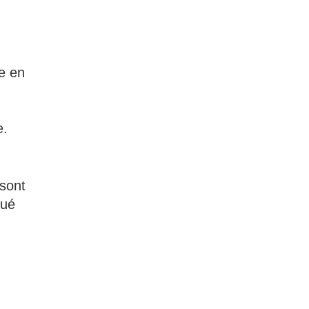
ne en
e.
 sont
qué