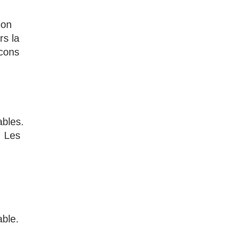
ion
rs la
acons
ables.
. Les
able.