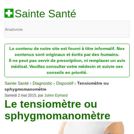
Sainte Santé
Anatomie
Beauté
Le contenu de notre site est fourni à titre informatif. Nos
Diagnostic
contenus sont originaux et écrits par des humains.
Il ne peut pas servir de prescription, ni remplacer un avis
Dossiers
médical. Veuillez consulter votre médecin et suivre ses
conseils en priorité.
Homéopathie
Sainte Santé
›
Diagnostic
›
Dispositif
›
Tensiomètre ou
Nutrition
sphygmomanomètre
Samedi 2 mai 2015, par
Julien Eymard
Le tensiomètre ou
Pathologie
sphygmomanomètre
Psychologie
Recherches