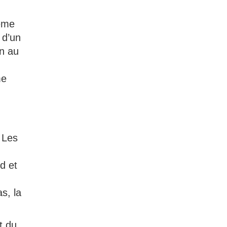
dème
 d’un
on au
me
 Les
d et
s, la
t du