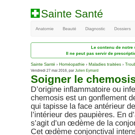
Sainte Santé
Anatomie
Beauté
Diagnostic
Dossiers
Le contenu de notre s
Il ne peut pas servir de prescript
Sainte Santé
›
Homéopathie
›
Maladies traitées
›
Troub
Vendredi 27 mai 2016, par
Julien Eymard
Soigner le chemosi
D’origine inflammatoire ou infe
chemosis est un gonflement 
qui tapisse la face antérieur de
l’intérieur des paupières. En d’
s’agit d’un œdème de la conjon
Cet œdème conjonctival inten