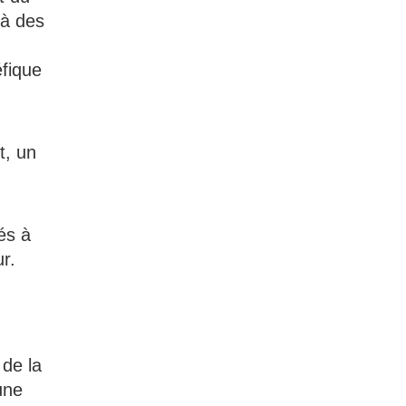
 à des
éfique
t, un
és à
r.
 de la
une