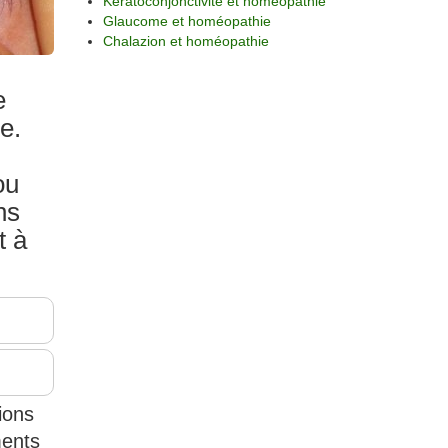
Kératoconjonctivite et homéopathie
Glaucome et homéopathie
Chalazion et homéopathie
e
e.
ou
ns
t à
ions
ments