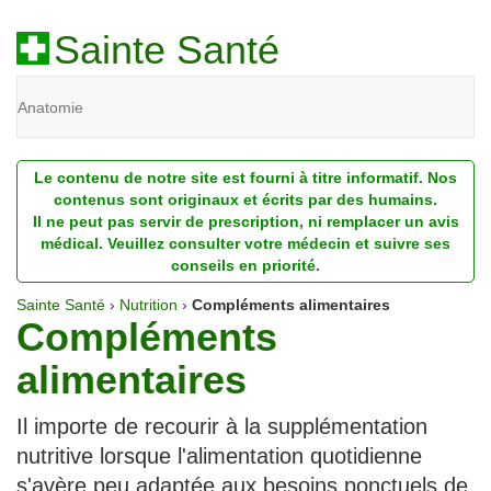
Sainte Santé
Anatomie
Beauté
Le contenu de notre site est fourni à titre informatif. Nos
Diagnostic
contenus sont originaux et écrits par des humains.
Il ne peut pas servir de prescription, ni remplacer un avis
Dossiers
médical. Veuillez consulter votre médecin et suivre ses
conseils en priorité.
Homéopathie
Sainte Santé
›
Nutrition
›
Compléments alimentaires
Compléments
Nutrition
alimentaires
Pathologie
Psychologie
Il importe de recourir à la supplémentation
nutritive lorsque l'alimentation quotidienne
Recherches
s'avère peu adaptée aux besoins ponctuels de