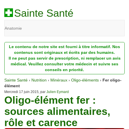
Sainte Santé
Anatomie
Beauté
Le contenu de notre site est fourni à titre informatif. Nos
Diagnostic
contenus sont originaux et écrits par des humains.
Il ne peut pas servir de prescription, ni remplacer un avis
Dossiers
médical. Veuillez consulter votre médecin et suivre ses
conseils en priorité.
Homéopathie
Sainte Santé
›
Nutrition
›
Minéraux
›
Oligo-éléments
›
Fer oligo-
Nutrition
élément
Mercredi 17 juin 2015, par
Julien Eymard
Oligo-élément fer :
Pathologie
sources alimentaires,
Psychologie
rôle et carence
Recherches