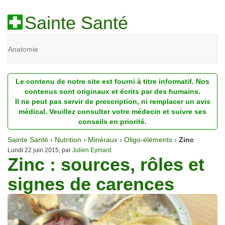
Sainte Santé
Anatomie
Beauté
Le contenu de notre site est fourni à titre informatif. Nos
Diagnostic
contenus sont originaux et écrits par des humains.
Il ne peut pas servir de prescription, ni remplacer un avis
Dossiers
médical. Veuillez consulter votre médecin et suivre ses
conseils en priorité.
Homéopathie
Sainte Santé
›
Nutrition
›
Minéraux
›
Oligo-éléments
›
Zinc
Nutrition
Lundi 22 juin 2015, par
Julien Eymard
Zinc : sources, rôles et
Pathologie
signes de carences
Psychologie
Recherches