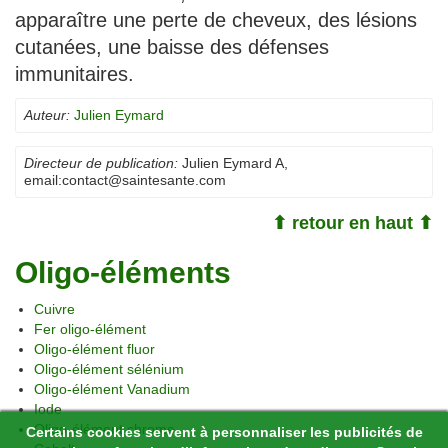
apparaître une perte de cheveux, des lésions
cutanées, une baisse des défenses
immunitaires.
Auteur:
Julien Eymard
Directeur de publication:
Julien Eymard A
,
email:
contact@saintesante.com
⬆ retour en haut ⬆
Oligo-éléments
Cuivre
Fer oligo-élément
Oligo-élément fluor
Oligo-élément sélénium
Oligo-élément Vanadium
Iode
Oligo-élément chrome
Certains cookies servent à personnaliser les publicités de