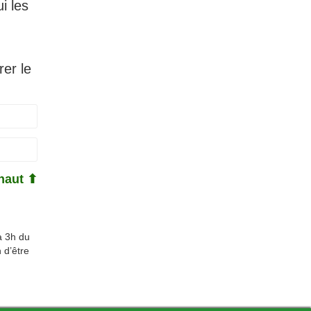
i les
rer le
haut ⬆
à 3h du
 d’être