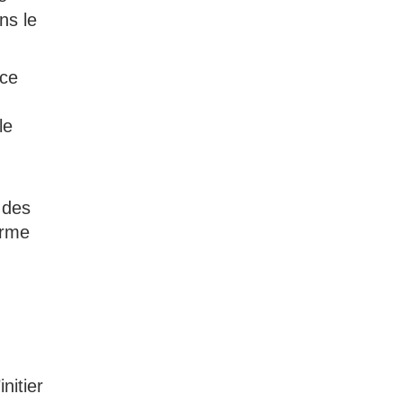
ns le
nce
le
 des
orme
nitier