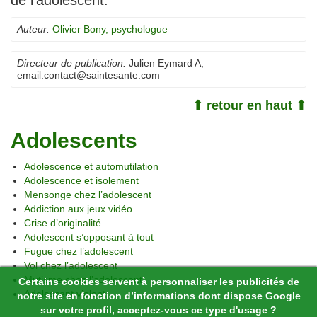
de l’adolescent.
Auteur:
Olivier Bony, psychologue
Directeur de publication:
Julien Eymard A
,
email:
contact@saintesante.com
⬆ retour en haut ⬆
Adolescents
Adolescence et automutilation
Adolescence et isolement
Mensonge chez l’adolescent
Addiction aux jeux vidéo
Crise d’originalité
Adolescent s’opposant à tout
Fugue chez l’adolescent
Vol chez l’adolescent
Mutisme chez l’adolescent
Certains cookies servent à personnaliser les publicités de
Adolescent violent
notre site en fonction d’informations dont dispose Google
sur votre profil, acceptez-vous ce type d'usage ?