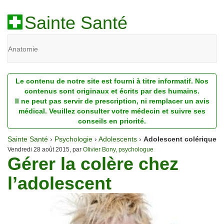
Sainte Santé
Anatomie
Beauté
Le contenu de notre site est fourni à titre informatif. Nos
Diagnostic
contenus sont originaux et écrits par des humains.
Il ne peut pas servir de prescription, ni remplacer un avis
Dossiers
médical. Veuillez consulter votre médecin et suivre ses
conseils en priorité.
Homéopathie
Sainte Santé
›
Psychologie
›
Adolescents
›
Adolescent colérique
Nutrition
Vendredi 28 août 2015, par
Olivier Bony, psychologue
Gérer la colère chez
Pathologie
l’adolescent
Psychologie
Recherches