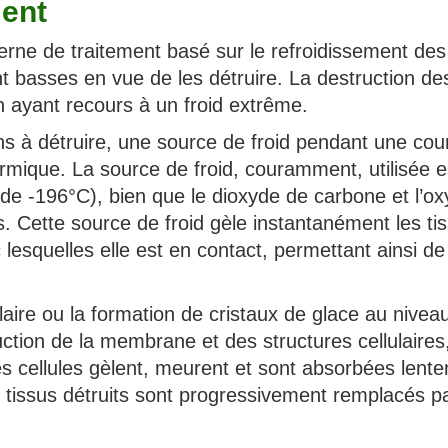
ment
rne de traitement basé sur le refroidissement des
 basses en vue de les détruire. La destruction de
en ayant recours à un froid extrême.
ons à détruire, une source de froid pendant une cou
mique. La source de froid, couramment, utilisée e
t de -196°C), bien que le dioxyde de carbone et l’o
és. Cette source de froid gèle instantanément les ti
 lesquelles elle est en contact, permettant ainsi de
llulaire ou la formation de cristaux de glace au niveau
ruction de la membrane et des structures cellulaires
 Les cellules gèlent, meurent et sont absorbées lent
es tissus détruits sont progressivement remplacés p