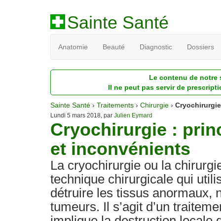
Sainte Santé
Anatomie
Beauté
Diagnostic
Dossiers
Le contenu de notre s
Il ne peut pas servir de prescript
Sainte Santé
›
Traitements
›
Chirurgie
›
Cryochirurgie
Lundi 5 mars 2018, par
Julien Eymard
Cryochirurgie : prin
et inconvénients
La cryochirurgie ou la chirurgie
technique chirurgicale qui utili
détruire les tissus anormaux,
tumeurs. Il s’agit d’un traiteme
implique la destruction locale 