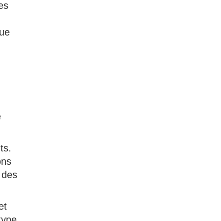
les
que
e
ts.
ons
 des
et
type