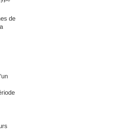
nes de
la
d’un
ériode
urs