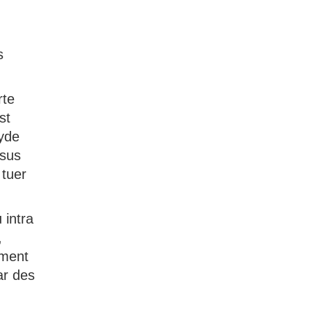
s
rte
st
xyde
ssus
 tuer
 intra
,
ement
ar des