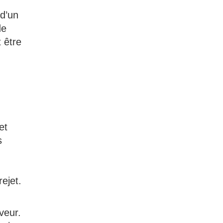
 d’un
de
 être
et
s
ejet.
veur.