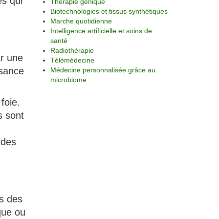
es qui
Thérapie génique
Biotechnologies et tissus synthétiques
Marche quotidienne
Intelligence artificielle et soins de
santé
Radiothérapie
ar une
Télémédecine
isance
Médecine personnalisée grâce au
microbiome
foie.
s sont
 des
ns des
que ou