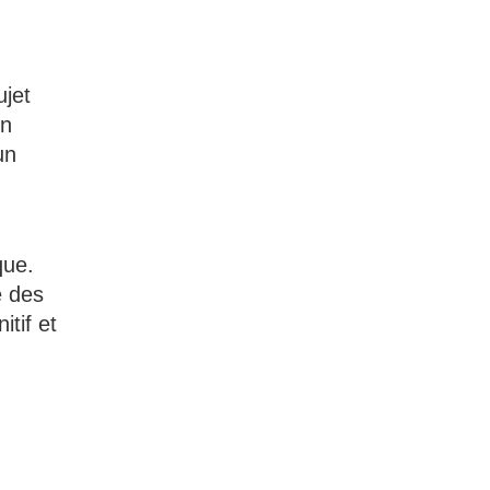
ujet
un
un
que.
e des
itif et