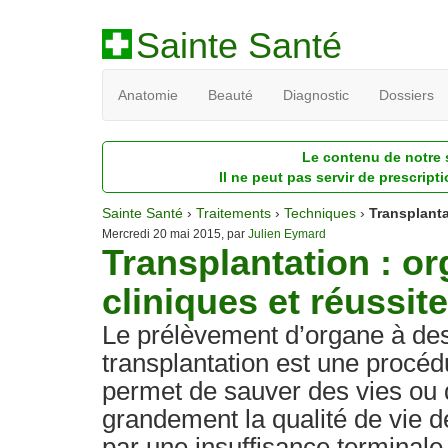
Sainte Santé
Anatomie
Beauté
Diagnostic
Dossiers
Le contenu de notre s
Il ne peut pas servir de prescript
Sainte Santé
›
Traitements
›
Techniques
›
Transplant
Mercredi 20 mai 2015, par
Julien Eymard
Transplantation : o
cliniques et réussite
Le prélèvement d’organe à des
transplantation est une procéd
permet de sauver des vies ou 
grandement la qualité de vie d
par une insuffisance terminale