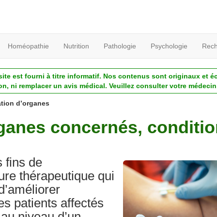
Homéopathie
Nutrition
Pathologie
Psychologie
Rech
ite est fourni à titre informatif. Nos contenus sont originaux et é
ion, ni remplacer un avis médical. Veuillez consulter votre médecin 
ation d’organes
rganes concernés, conditi
 fins de
ure thérapeutique qui
d’améliorer
es patients affectés
 au niveau d’un