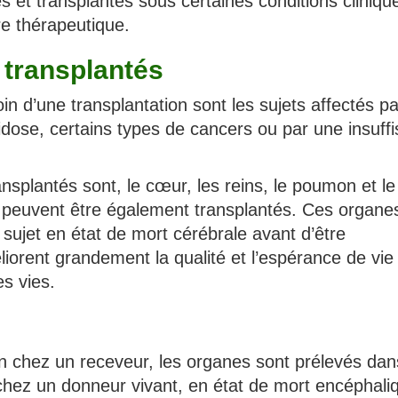
 et transplantés sous certaines conditions cliniqu
re thérapeutique.
 transplantés
n d’une transplantation sont les sujets affectés p
dose, certains types de cancers ou par une insuff
nsplantés sont, le cœur, les reins, le poumon et le 
in peuvent être également transplantés. Ces organe
sujet en état de mort cérébrale avant d’être
liorent grandement la qualité et l’espérance de vie
es vies.
s
ion chez un receveur, les organes sont prélevés da
, chez un donneur vivant, en état de mort encéphali