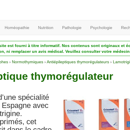
Homéopathie
Nutrition
Pathologie
Psychologie
Rech
ite est fourni à titre informatif. Nos contenus sont originaux et é
ion, ni remplacer un avis médical. Veuillez consulter votre médecin 
phes
›
Normothymiques
›
Antiépileptiques thymorégulateurs
›
Lamotrig
eptique thymorégulateur
’une spécialité
n Espagne avec
rigine.
primés, cet
rit dans le cadre