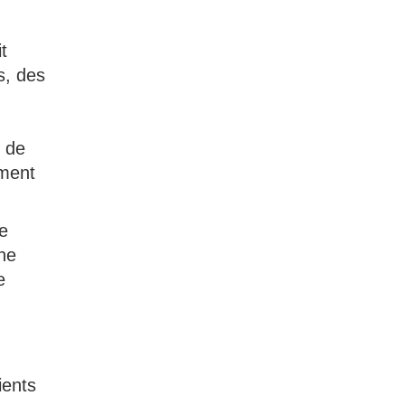
t
s, des
s de
ement
de
une
e
ients