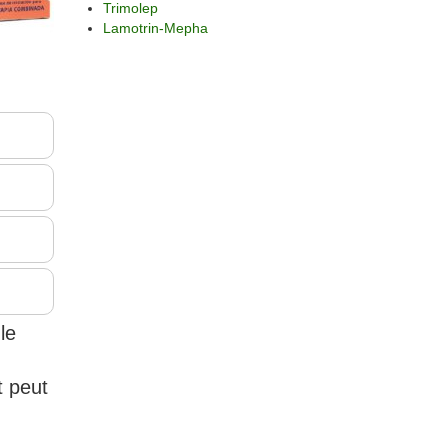
Trimolep
Lamotrin-Mepha
le
t peut