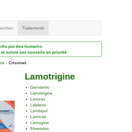
erches
Traitements
crits par des humains.
et suivre ses conseils en priorité.
ine
›
Crisomet
Lamotrigine
Gerolamic
Lamotrigine
Lamirax
Labileno
Lambipol
Lamictal
Lamogine
Elmendos