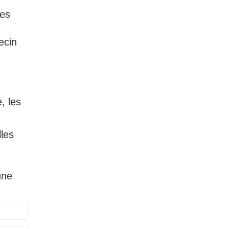
mes
ecin
, les
les
une