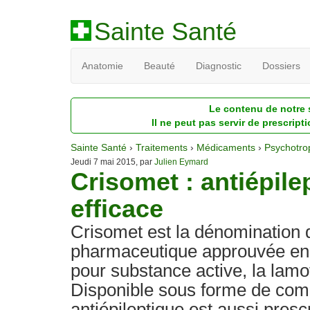
Sainte Santé
Anatomie
Beauté
Diagnostic
Dossiers
Le contenu de notre s
Il ne peut pas servir de prescript
Sainte Santé
›
Traitements
›
Médicaments
›
Psychotro
Jeudi 7 mai 2015, par
Julien Eymard
Crisomet : antiépil
efficace
Crisomet est la dénomination d
pharmaceutique approuvée e
pour substance active, la lamot
Disponible sous forme de com
antiépileptique est aussi presc