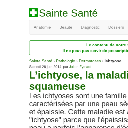
Sainte Santé
Anatomie
Beauté
Diagnostic
Dossiers
Le contenu de notre s
Il ne peut pas servir de prescript
Sainte Santé
›
Pathologie
›
Dermatoses
›
Ichtyose
Samedi 28 juin 2014, par
Julien Eymard
L’ichtyose, la malad
squameuse
Les ichtyoses sont une famill
caractérisées par une peau s
et épaissie. Cette maladie est
"ichtyose" parce que l'épaissi
peau a parfois l'apparence d'éc