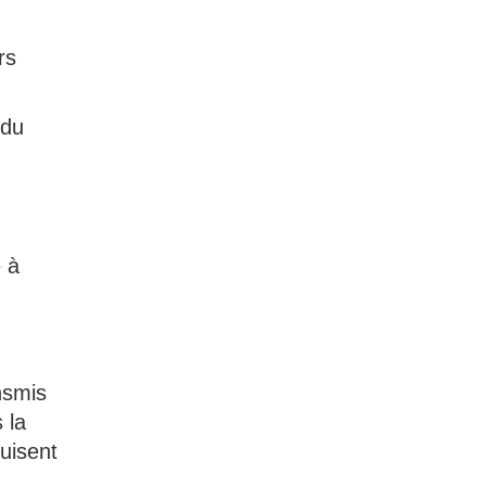
rs
 du
 à
nsmis
 la
uisent