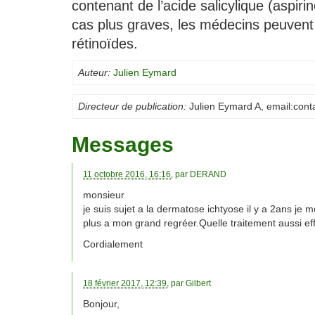
contenant de l’acide salicylique (aspir
cas plus graves, les médecins peuvent 
rétinoïdes.
Auteur:
Julien Eymard
Directeur de publication:
Julien Eymard A
, email:
cont
Messages
11 octobre 2016, 16:16
, par
DERAND
monsieur
je suis sujet a la dermatose ichtyose il y a 2ans je 
plus a mon grand regréer.Quelle traitement aussi eff
Cordialement
18 février 2017, 12:39
, par
Gilbert
Bonjour,