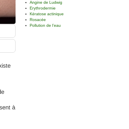
Angine de Ludwig
Erythrodermie
Kératose actinique
Rosacée
Pollution de l’eau
,
xiste
de
isent à