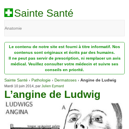
Sainte Santé
Anatomie
Beauté
Le contenu de notre site est fourni à titre informatif. Nos
Diagnostic
contenus sont originaux et écrits par des humains.
Il ne peut pas servir de prescription, ni remplacer un avis
Dossiers
médical. Veuillez consulter votre médecin et suivre ses
conseils en priorité.
Homéopathie
Sainte Santé
›
Pathologie
›
Dermatoses
›
Angine de Ludwig
Nutrition
Mardi 10 juin 2014, par
Julien Eymard
L’angine de Ludwig
Pathologie
Psychologie
Recherches