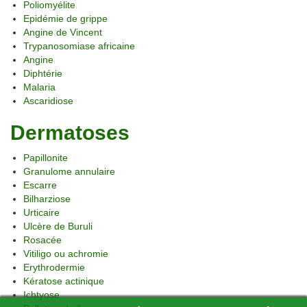
Poliomyélite
Epidémie de grippe
Angine de Vincent
Trypanosomiase africaine
Angine
Diphtérie
Malaria
Ascaridiose
Dermatoses
Papillonite
Granulome annulaire
Escarre
Bilharziose
Urticaire
Ulcère de Buruli
Rosacée
Vitiligo ou achromie
Erythrodermie
Kératose actinique
Ichtyose