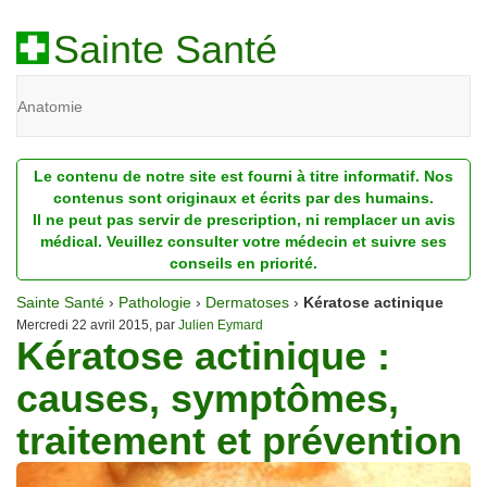
Sainte Santé
Anatomie
Beauté
Le contenu de notre site est fourni à titre informatif. Nos
Diagnostic
contenus sont originaux et écrits par des humains.
Il ne peut pas servir de prescription, ni remplacer un avis
Dossiers
médical. Veuillez consulter votre médecin et suivre ses
conseils en priorité.
Homéopathie
Sainte Santé
›
Pathologie
›
Dermatoses
›
Kératose actinique
Nutrition
Mercredi 22 avril 2015, par
Julien Eymard
Kératose actinique :
Pathologie
causes, symptômes,
Psychologie
traitement et prévention
Recherches