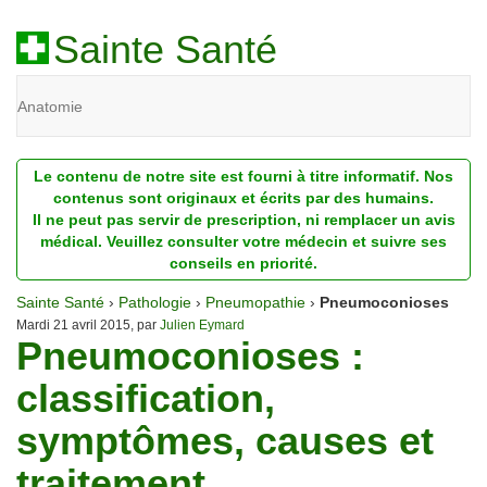
Sainte Santé
Anatomie
Beauté
Le contenu de notre site est fourni à titre informatif. Nos
Diagnostic
contenus sont originaux et écrits par des humains.
Il ne peut pas servir de prescription, ni remplacer un avis
Dossiers
médical. Veuillez consulter votre médecin et suivre ses
conseils en priorité.
Homéopathie
Sainte Santé
›
Pathologie
›
Pneumopathie
›
Pneumoconioses
Nutrition
Mardi 21 avril 2015, par
Julien Eymard
Pneumoconioses :
Pathologie
classification,
Psychologie
symptômes, causes et
Recherches
traitement