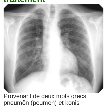
Traitements
Provenant de deux mots grecs
pneumôn (poumon) et konis