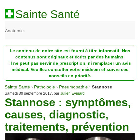
Sainte Santé
Anatomie
Beauté
Le contenu de notre site est fourni à titre informatif. Nos
Diagnostic
contenus sont originaux et écrits par des humains.
Il ne peut pas servir de prescription, ni remplacer un avis
Dossiers
médical. Veuillez consulter votre médecin et suivre ses
conseils en priorité.
Homéopathie
Sainte Santé
›
Pathologie
›
Pneumopathie
›
Stannose
Nutrition
Samedi 30 septembre 2017, par
Julien Eymard
Stannose : symptômes,
Pathologie
causes, diagnostic,
Psychologie
traitements, prévention
Recherches