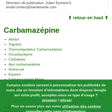
Directeur de publication:
Julien Eymard A
,
email:
contact@saintesante.com
⬆ retour en haut ⬆
Carbamazépine
Atretol
Tegretol
Thymorégulateur Carbamazépine
Oxcarbazépine
Carbabeta
Apo carbamazépine
Actinerval
Equetro
Carbamazépine Mylan
Deleptin
Certains cookies servent à personnaliser les publicités de
Antilep
notre site en fonction d’informations dont dispose Google
sur votre profil, acceptez-vous ce type d'usage ?
accepter
/
refuser
Pour en savoir plus sur notre
utilisation des cookies
© 2014-2026 Sainte Santé,
en savoir plus à propos de ce site
.
consultez cette page d’information.