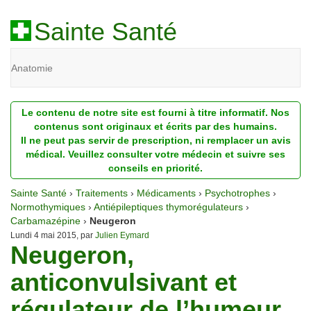
Sainte Santé
Anatomie
Beauté
Le contenu de notre site est fourni à titre informatif. Nos
Diagnostic
contenus sont originaux et écrits par des humains.
Il ne peut pas servir de prescription, ni remplacer un avis
Dossiers
médical. Veuillez consulter votre médecin et suivre ses
conseils en priorité.
Homéopathie
Sainte Santé
›
Traitements
›
Médicaments
›
Psychotrophes
›
Nutrition
Normothymiques
›
Antiépileptiques thymorégulateurs
›
Carbamazépine
›
Neugeron
Pathologie
Lundi 4 mai 2015, par
Julien Eymard
Neugeron,
Psychologie
anticonvulsivant et
Recherches
régulateur de l’humeur