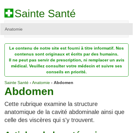
Sainte Santé
Anatomie
Beauté
Le contenu de notre site est fourni à titre informatif. Nos
Diagnostic
contenus sont originaux et écrits par des humains.
Il ne peut pas servir de prescription, ni remplacer un avis
Dossiers
médical. Veuillez consulter votre médecin et suivre ses
conseils en priorité.
Homéopathie
Sainte Santé
›
Anatomie
›
Abdomen
Abdomen
Nutrition
Pathologie
Cette rubrique examine la structure
anatomique de la cavité abdominale ainsi que
Psychologie
celle des viscères qui s'y trouvent.
Recherches