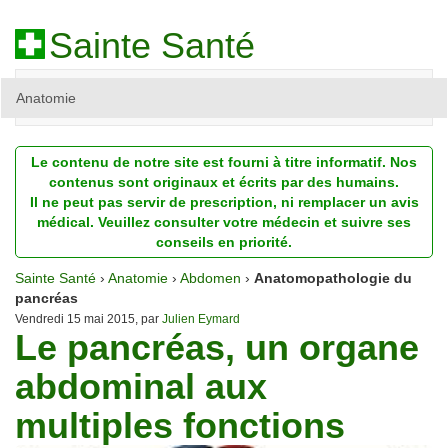
Sainte Santé
Anatomie
Beauté
Le contenu de notre site est fourni à titre informatif. Nos
Diagnostic
contenus sont originaux et écrits par des humains.
Il ne peut pas servir de prescription, ni remplacer un avis
Dossiers
médical. Veuillez consulter votre médecin et suivre ses
conseils en priorité.
Homéopathie
Sainte Santé
›
Anatomie
›
Abdomen
›
Anatomopathologie du
Nutrition
pancréas
Vendredi 15 mai 2015, par
Julien Eymard
Le pancréas, un organe
Pathologie
abdominal aux
Psychologie
multiples fonctions
Recherches